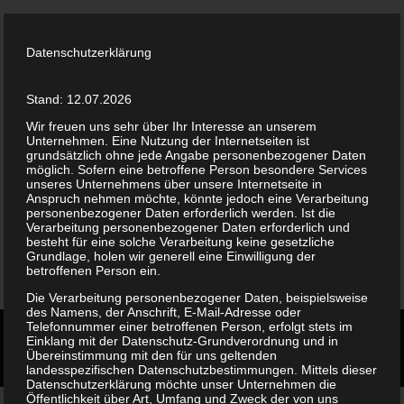
Datenschutzerklärung
Stand: 12.07.2026
Wir freuen uns sehr über Ihr Interesse an unserem
Hello world!
Unternehmen. Eine Nutzung der Internetseiten ist
von
admin
|
März 1, 2022
|
Uncategorized
grundsätzlich ohne jede Angabe personenbezogener Daten
möglich. Sofern eine betroffene Person besondere Services
unseres Unternehmens über unsere Internetseite in
Welcome to WordPress. This is your first post. Edit or
Anspruch nehmen möchte, könnte jedoch eine Verarbeitung
delete it, then start writing!
personenbezogener Daten erforderlich werden. Ist die
Verarbeitung personenbezogener Daten erforderlich und
besteht für eine solche Verarbeitung keine gesetzliche
Grundlage, holen wir generell eine Einwilligung der
betroffenen Person ein.
Die Verarbeitung personenbezogener Daten, beispielsweise
des Namens, der Anschrift, E-Mail-Adresse oder
Telefonnummer einer betroffenen Person, erfolgt stets im
Einklang mit der Datenschutz-Grundverordnung und in
Übereinstimmung mit den für uns geltenden
© 2019 - 2022 Designed by Enovations GmbH!
landesspezifischen Datenschutzbestimmungen. Mittels dieser
Datenschutzerklärung möchte unser Unternehmen die
Öffentlichkeit über Art, Umfang und Zweck der von uns